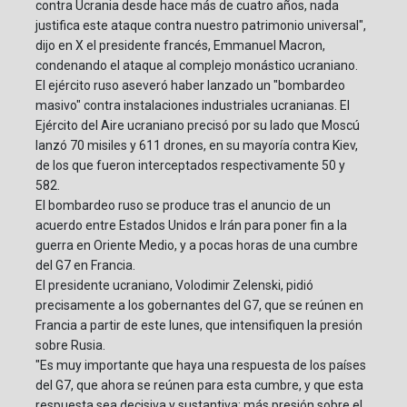
contra Ucrania desde hace más de cuatro años, nada
justifica este ataque contra nuestro patrimonio universal",
dijo en X el presidente francés, Emmanuel Macron,
condenando el ataque al complejo monástico ucraniano.
El ejército ruso aseveró haber lanzado un "bombardeo
masivo" contra instalaciones industriales ucranianas. El
Ejército del Aire ucraniano precisó por su lado que Moscú
lanzó 70 misiles y 611 drones, en su mayoría contra Kiev,
de los que fueron interceptados respectivamente 50 y
582.
El bombardeo ruso se produce tras el anuncio de un
acuerdo entre Estados Unidos e Irán para poner fin a la
guerra en Oriente Medio, y a pocas horas de una cumbre
del G7 en Francia.
El presidente ucraniano, Volodimir Zelenski, pidió
precisamente a los gobernantes del G7, que se reúnen en
Francia a partir de este lunes, que intensifiquen la presión
sobre Rusia.
"Es muy importante que haya una respuesta de los países
del G7, que ahora se reúnen para esta cumbre, y que esta
respuesta sea decisiva y sustantiva: más presión sobre el