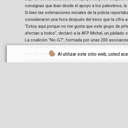
consignas que iban desde el apoyo a los palestinos, la a
Si bien las estimaciones iniciales de la policía reporta
consideraron una hora después del inicio que la cifra 
"Estoy aquí porque no me gusta que este grupo de jef
afectan a todos", declaró a la AFP Michel, un jubilado
La coalición "No-G7", formada por unas 200 asociacion
internacionalista" a las políticas promovidas por los líd
días en la vecina Evian.
Al utilizar este sitio web, usted a
La cumbre será el primer reencuentro transatlántico d
bélica contra Irán en febrero, que asestó un nuevo gol
Washington y sus ambiciones sobre Groenlandia.
El G7 reúne a los líderes de Alemania, Reino Unido, Cana
invitados de otros países, entre ellos Brasil e India.
Tras reunirse el domingo en la sureña Niza con el prime
francés Emmanuel Macron -anfitrión del evento- llegue
Trump tiene previsto llegar el lunes.
La mayoría de los líderes llegarán al aeropuerto de Gine
unos 40 kilómetros al noroeste.