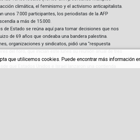
cción climática, el feminismo y el activismo anticapitalista.
ban unos 7.000 participantes, los periodistas de la AFP
ascendía a más de 15.000.
es de Estado se reúna aquí para tomar decisiones que nos
 suizo de 69 años que ondeaba una bandera palestina.
es, organizaciones y sindicatos, pidió una "respuesta
eres del foro, que inician este lunes su reunión anual de tres
cepta que utilicemos cookies. Puede encontrar más información en 
esde que Estados Unidos e Israel lanzaron una contienda
pe a unas relaciones ya dañadas por la guerra comercial de
dá, Francia, Italia, Japón y Estados Unidos, junto con líderes
r ministro indio, Narendra Modi, se espera que el presidente
 por la tarde a Evian, donde su par estadounidense Donald
bra, antes de emprender el viaje a la ciudad termal, situada a