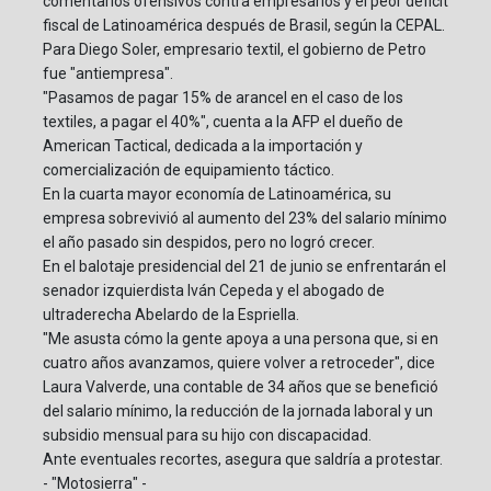
comentarios ofensivos contra empresarios y el peor déficit
fiscal de Latinoamérica después de Brasil, según la CEPAL.
Para Diego Soler, empresario textil, el gobierno de Petro
fue "antiempresa".
"Pasamos de pagar 15% de arancel en el caso de los
textiles, a pagar el 40%", cuenta a la AFP el dueño de
American Tactical, dedicada a la importación y
comercialización de equipamiento táctico.
En la cuarta mayor economía de Latinoamérica, su
empresa sobrevivió al aumento del 23% del salario mínimo
el año pasado sin despidos, pero no logró crecer.
En el balotaje presidencial del 21 de junio se enfrentarán el
senador izquierdista Iván Cepeda y el abogado de
ultraderecha Abelardo de la Espriella.
"Me asusta cómo la gente apoya a una persona que, si en
cuatro años avanzamos, quiere volver a retroceder", dice
Laura Valverde, una contable de 34 años que se benefició
del salario mínimo, la reducción de la jornada laboral y un
subsidio mensual para su hijo con discapacidad.
Ante eventuales recortes, asegura que saldría a protestar.
- "Motosierra" -