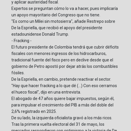
y aplicar austeridad fiscal.
Expertos se preguntan cómo lo va a hacer, pues implicaría
un apoyo mayoritario del Congreso que no tiene.
"Es como un Milei sin motosierra", añade Restrepo sobre
De la Espriella, que recibió el apoyo del presidente
estadounidense Donald Trump.
- Fracking -
El futuro presidente de Colombia tendrá que cubrir déficits
fiscales con menores ingresos de los hidrocarburos,
tradicional fuente del fisco pero en declive desde que el
gobierno de Petro apostó por dejar atrás los combustibles
fósiles.
De la Espriella, en cambio, pretende reactivar el sector.
"Hay que hacer fracking a lo que dé (...) Con eso cerramos
el hueco fiscal", dijo en una entrevista.
El abogado de 47 años quiere bajar impuestos, según él,
para impulsar el crecimiento del PIB a más del doble del
2,6% registrado en 2025.
De su lado, la izquierda oficialista gravó a los más ricos.
Tras la primera vuelta electoral del 31 de mayo, los
mercados respondieron con optimismo a la victoria de De