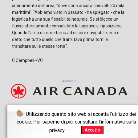
sminamento dell'area, "dove sono ancora coinvolti 20 mila
marittimi". "Abbiamo visto in passato - ha spiegato - che la
logistica ha una sua flessibilità naturale. Se si blocca un
flusso storicamente consolidato la logistica si riposiziona.
Quando l'area di mare torna ad essere navigabile, non è
detto che tutto quello che transitava prima torni a
transitare sulle stesse rotte".
C.Campbell--VC
Annuncio
Utilizzando questo sito web si accetta l'utilizzo dei
cookie. Per saperne di più, consultare l'informativa sulla
© Vancouver Courier - 2026 - Tutti i diritti riservati
privacy.
Accetto