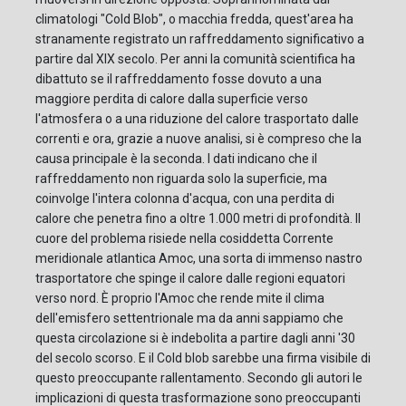
climatologi "Cold Blob", o macchia fredda, quest'area ha
stranamente registrato un raffreddamento significativo a
partire dal XIX secolo. Per anni la comunità scientifica ha
dibattuto se il raffreddamento fosse dovuto a una
maggiore perdita di calore dalla superficie verso
l'atmosfera o a una riduzione del calore trasportato dalle
correnti e ora, grazie a nuove analisi, si è compreso che la
causa principale è la seconda. I dati indicano che il
raffreddamento non riguarda solo la superficie, ma
coinvolge l'intera colonna d'acqua, con una perdita di
calore che penetra fino a oltre 1.000 metri di profondità. Il
cuore del problema risiede nella cosiddetta Corrente
meridionale atlantica Amoc, una sorta di immenso nastro
trasportatore che spinge il calore dalle regioni equatori
verso nord. È proprio l'Amoc che rende mite il clima
dell'emisfero settentrionale ma da anni sappiamo che
questa circolazione si è indebolita a partire dagli anni '30
del secolo scorso. E il Cold blob sarebbe una firma visibile di
questo preoccupante rallentamento. Secondo gli autori le
implicazioni di questa trasformazione sono preoccupanti