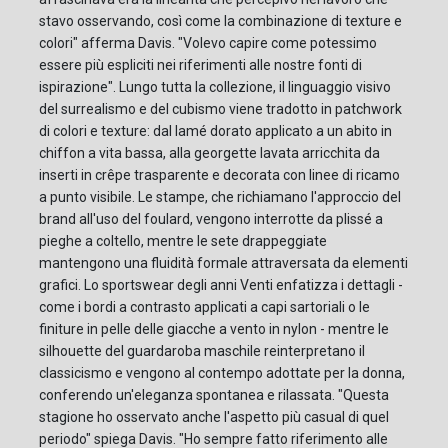
stavo osservando, così come la combinazione di texture e
colori" afferma Davis. "Volevo capire come potessimo
essere più espliciti nei riferimenti alle nostre fonti di
ispirazione". Lungo tutta la collezione, il linguaggio visivo
del surrealismo e del cubismo viene tradotto in patchwork
di colori e texture: dal lamé dorato applicato a un abito in
chiffon a vita bassa, alla georgette lavata arricchita da
inserti in crêpe trasparente e decorata con linee di ricamo
a punto visibile. Le stampe, che richiamano l'approccio del
brand all'uso del foulard, vengono interrotte da plissé a
pieghe a coltello, mentre le sete drappeggiate
mantengono una fluidità formale attraversata da elementi
grafici. Lo sportswear degli anni Venti enfatizza i dettagli -
come i bordi a contrasto applicati a capi sartoriali o le
finiture in pelle delle giacche a vento in nylon - mentre le
silhouette del guardaroba maschile reinterpretano il
classicismo e vengono al contempo adottate per la donna,
conferendo un'eleganza spontanea e rilassata. "Questa
stagione ho osservato anche l'aspetto più casual di quel
periodo" spiega Davis. "Ho sempre fatto riferimento alle