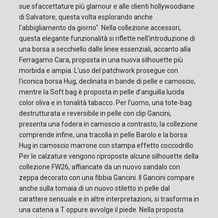
sue sfaccettature più glamour e alle clienti hollywoodiane
di Salvatore, questa volta esplorando anche
l'abbigliamento da giorno". Nella collezione accessori,
questa elegante funzionalità si riflette nell'introduzione di
una borsa a secchiello dalle linee essenziali, accanto alla
Ferragamo Cara, proposta in una nuova silhouette più
morbida e ampia. L'uso del patchwork prosegue con
l'iconica borsa Hug, declinata in bande di pelle e camoscio,
mentre la Soft bag è proposta in pelle d'anguilla lucida
color oliva e in tonalità tabacco. Per l'uomo, una tote-bag
destrutturata e reversibile in pelle con clip Gancini,
presenta una fodera in camoscio a contrasto; la collezione
comprende infine, una tracolla in pelle Barolo e la borsa
Hug in camoscio marrone con stampa effetto coccodrillo.
Per le calzature vengono riproposte alcune silhouette della
collezione FW26, affiancate da un nuovo sandalo con
zeppa decorato con una fibbia Gancini. Il Gancini compare
anche sulla tomaia di un nuovo stiletto in pelle dal
carattere sensuale e in altre interpretazioni, si trasforma in
una catena a T oppure avvolge il piede. Nella proposta