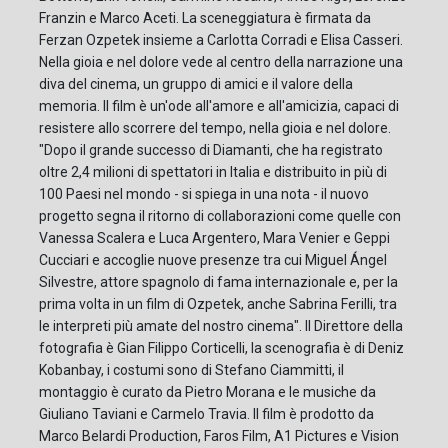
Franzin e Marco Aceti. La sceneggiatura è firmata da
Ferzan Ozpetek insieme a Carlotta Corradi e Elisa Casseri.
Nella gioia e nel dolore vede al centro della narrazione una
diva del cinema, un gruppo di amici e il valore della
memoria. Il film è un'ode all'amore e all'amicizia, capaci di
resistere allo scorrere del tempo, nella gioia e nel dolore.
"Dopo il grande successo di Diamanti, che ha registrato
oltre 2,4 milioni di spettatori in Italia e distribuito in più di
100 Paesi nel mondo - si spiega in una nota - il nuovo
progetto segna il ritorno di collaborazioni come quelle con
Vanessa Scalera e Luca Argentero, Mara Venier e Geppi
Cucciari e accoglie nuove presenze tra cui Miguel Ángel
Silvestre, attore spagnolo di fama internazionale e, per la
prima volta in un film di Ozpetek, anche Sabrina Ferilli, tra
le interpreti più amate del nostro cinema". Il Direttore della
fotografia è Gian Filippo Corticelli, la scenografia è di Deniz
Kobanbay, i costumi sono di Stefano Ciammitti, il
montaggio è curato da Pietro Morana e le musiche da
Giuliano Taviani e Carmelo Travia. Il film è prodotto da
Marco Belardi Production, Faros Film, A1 Pictures e Vision