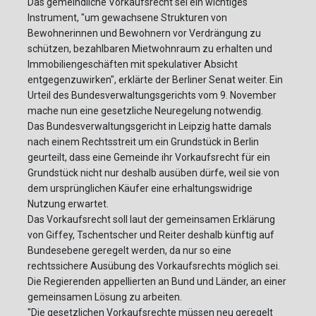
Das gemeindliche Vorkaufsrecht sei ein wichtiges
Instrument, "um gewachsene Strukturen von
Bewohnerinnen und Bewohnern vor Verdrängung zu
schützen, bezahlbaren Mietwohnraum zu erhalten und
Immobiliengeschäften mit spekulativer Absicht
entgegenzuwirken", erklärte der Berliner Senat weiter. Ein
Urteil des Bundesverwaltungsgerichts vom 9. November
mache nun eine gesetzliche Neuregelung notwendig.
Das Bundesverwaltungsgericht in Leipzig hatte damals
nach einem Rechtsstreit um ein Grundstück in Berlin
geurteilt, dass eine Gemeinde ihr Vorkaufsrecht für ein
Grundstück nicht nur deshalb ausüben dürfe, weil sie von
dem ursprünglichen Käufer eine erhaltungswidrige
Nutzung erwartet.
Das Vorkaufsrecht soll laut der gemeinsamen Erklärung
von Giffey, Tschentscher und Reiter deshalb künftig auf
Bundesebene geregelt werden, da nur so eine
rechtssichere Ausübung des Vorkaufsrechts möglich sei.
Die Regierenden appellierten an Bund und Länder, an einer
gemeinsamen Lösung zu arbeiten.
"Die gesetzlichen Vorkaufsrechte müssen neu geregelt