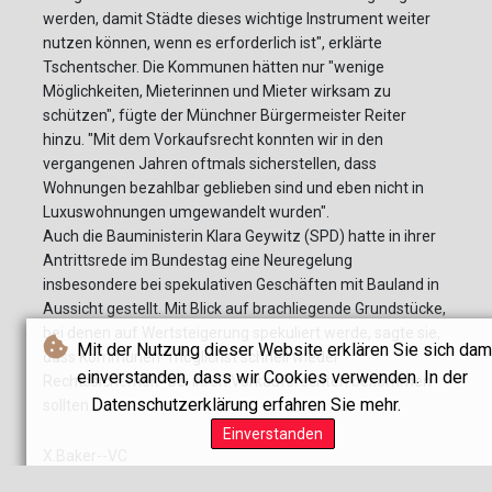
werden, damit Städte dieses wichtige Instrument weiter
nutzen können, wenn es erforderlich ist", erklärte
Tschentscher. Die Kommunen hätten nur "wenige
Möglichkeiten, Mieterinnen und Mieter wirksam zu
schützen", fügte der Münchner Bürgermeister Reiter
hinzu. "Mit dem Vorkaufsrecht konnten wir in den
vergangenen Jahren oftmals sicherstellen, dass
Wohnungen bezahlbar geblieben sind und eben nicht in
Luxuswohnungen umgewandelt wurden".
Auch die Bauministerin Klara Geywitz (SPD) hatte in ihrer
Antrittsrede im Bundestag eine Neuregelung
insbesondere bei spekulativen Geschäften mit Bauland in
Aussicht gestellt. Mit Blick auf brachliegende Grundstücke,
bei denen auf Wertsteigerung spekuliert werde, sagte sie,
Mit der Nutzung dieser Website erklären Sie sich dam
dass Kommunen "möglichst schnell wieder
einverstanden, dass wir Cookies verwenden. In der
Rechtssicherheit" bei ihren Vorkaufsrechten bekommen
Datenschutzerklärung erfahren Sie mehr.
sollten.
Einverstanden
X.Baker--VC