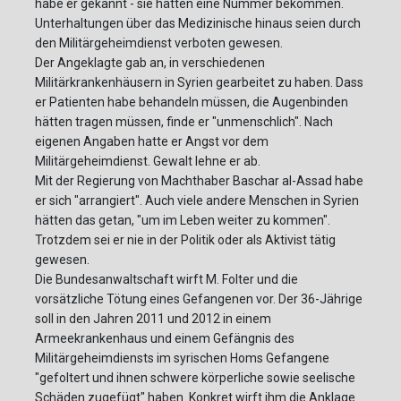
habe er gekannt - sie hätten eine Nummer bekommen.
Unterhaltungen über das Medizinische hinaus seien durch
den Militärgeheimdienst verboten gewesen.
Der Angeklagte gab an, in verschiedenen
Militärkrankenhäusern in Syrien gearbeitet zu haben. Dass
er Patienten habe behandeln müssen, die Augenbinden
hätten tragen müssen, finde er "unmenschlich". Nach
eigenen Angaben hatte er Angst vor dem
Militärgeheimdienst. Gewalt lehne er ab.
Mit der Regierung von Machthaber Baschar al-Assad habe
er sich "arrangiert". Auch viele andere Menschen in Syrien
hätten das getan, "um im Leben weiter zu kommen".
Trotzdem sei er nie in der Politik oder als Aktivist tätig
gewesen.
Die Bundesanwaltschaft wirft M. Folter und die
vorsätzliche Tötung eines Gefangenen vor. Der 36-Jährige
soll in den Jahren 2011 und 2012 in einem
Armeekrankenhaus und einem Gefängnis des
Militärgeheimdiensts im syrischen Homs Gefangene
"gefoltert und ihnen schwere körperliche sowie seelische
Schäden zugefügt" haben. Konkret wirft ihm die Anklage