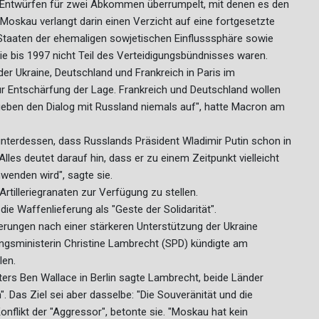
 Entwürfen für zwei Abkommen überrumpelt, mit denen es den
Moskau verlangt darin einen Verzicht auf eine fortgesetzte
 Staaten der ehemaligen sowjetischen Einflusssphäre sowie
ie bis 1997 nicht Teil des Verteidigungsbündnisses waren.
der Ukraine, Deutschland und Frankreich in Paris im
 Entschärfung der Lage. Frankreich und Deutschland wollen
eben den Dialog mit Russland niemals auf", hatte Macron am
erdessen, dass Russlands Präsident Wladimir Putin schon in
es deutet darauf hin, dass er zu einem Zeitpunkt vielleicht
nwenden wird", sagte sie.
rtilleriegranaten zur Verfügung zu stellen.
e Waffenlieferung als "Geste der Solidarität".
erungen nach einer stärkeren Unterstützung der Ukraine
ungsministerin Christine Lambrecht (SPD) kündigte am
len.
ters Ben Wallace in Berlin sagte Lambrecht, beide Länder
. Das Ziel sei aber dasselbe: "Die Souveränität und die
 Konflikt der "Aggressor", betonte sie. "Moskau hat kein