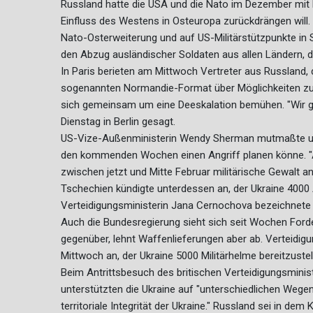
Russland hatte die USA und die Nato im Dezember mit
Einfluss des Westens in Osteuropa zurückdrängen will. 
Nato-Osterweiterung und auf US-Militärstützpunkte in
den Abzug ausländischer Soldaten aus allen Ländern, d
In Paris berieten am Mittwoch Vertreter aus Russland, 
sogenannten Normandie-Format über Möglichkeiten zur
sich gemeinsam um eine Deeskalation bemühen. "Wir g
Dienstag in Berlin gesagt.
US-Vize-Außenministerin Wendy Sherman mutmaßte unt
den kommenden Wochen einen Angriff planen könne. "All
zwischen jetzt und Mitte Februar militärische Gewalt a
Tschechien kündigte unterdessen an, der Ukraine 4000 A
Verteidigungsministerin Jana Cernochova bezeichnete di
Auch die Bundesregierung sieht sich seit Wochen Ford
gegenüber, lehnt Waffenlieferungen aber ab. Verteidig
Mittwoch an, der Ukraine 5000 Militärhelme bereitzustel
Beim Antrittsbesuch des britischen Verteidigungsminis
unterstützten die Ukraine auf "unterschiedlichen Wegen"
territoriale Integrität der Ukraine." Russland sei in dem