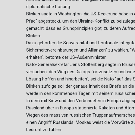
diplomatische Lösung.
Blinken sagte in Washington, die US-Regierung habe in 
Pfad" abgesteckt, um den Ukraine-Konflikt zu beizulege
gemacht, dass es Grundprinzipien gibt, zu deren Aufrech
Blinken.
Dazu gehörten die Souveränität und territoriale Integri
Sicherheitsvereinbarungen und Allianzen" zu wählen. "W
erhalten", betonte der US-Außenminister.
Nato-Generalsekretär Jens Stoltenberg sagte in Brüssel
versuchen, den Weg des Dialogs fortzusetzen und eine 
Lösung hoffen und hinarbeiten", sei die Nato "auf das S
Blinken zufolge soll der genaue Inhalt des Briefs an di
werde in den kommenden Tagen mit seinem russischen 
In dem mit Kiew und den Verbündeten in Europa abges
Russland über in Europa stationierte Raketen und At
Wegen des massiven russischen Truppenaufmarsches a
einen Angriff Russlands. Moskau weist die Vorwürfe zur
bedroht zu fühlen.