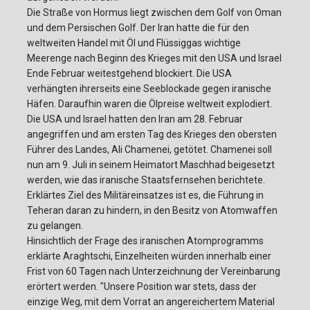
Die Straße von Hormus liegt zwischen dem Golf von Oman
und dem Persischen Golf. Der Iran hatte die für den
weltweiten Handel mit Öl und Flüssiggas wichtige
Meerenge nach Beginn des Krieges mit den USA und Israel
Ende Februar weitestgehend blockiert. Die USA
verhängten ihrerseits eine Seeblockade gegen iranische
Häfen. Daraufhin waren die Ölpreise weltweit explodiert.
Die USA und Israel hatten den Iran am 28. Februar
angegriffen und am ersten Tag des Krieges den obersten
Führer des Landes, Ali Chamenei, getötet. Chamenei soll
nun am 9. Juli in seinem Heimatort Maschhad beigesetzt
werden, wie das iranische Staatsfernsehen berichtete.
Erklärtes Ziel des Militäreinsatzes ist es, die Führung in
Teheran daran zu hindern, in den Besitz von Atomwaffen
zu gelangen.
Hinsichtlich der Frage des iranischen Atomprogramms
erklärte Araghtschi, Einzelheiten würden innerhalb einer
Frist von 60 Tagen nach Unterzeichnung der Vereinbarung
erörtert werden. "Unsere Position war stets, dass der
einzige Weg, mit dem Vorrat an angereichertem Material