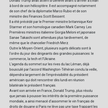
Donald Trump avait atterri à Genève avant d'arriver à Evian
à bord de son hélicoptère. Il est accompagné notamment
de son chef de la diplomatie Marco Rubio et de son
ministre des Finances Scott Bessent.
Il a été précédé par le Premier ministre britannique Keir
Starmer et son homologue canadien Mark Carney. Les
Premières ministres italienne Giorgia Meloni et japonaise
Sanae Takaichi sont attendues plus tardivement, de
même que le chancelier Friedrich Merz.
Outre le Moyen-Orient, plusieurs sujets délicats sont à
l'ordre du jour des dirigeants des grandes puissances: le
commerce, la tech et l'Ukraine.
L'agenda du sommet sur les rives du lac Léman, déjà
bousculé par l'accord Washington-Téhéran conclu la veille,
dépendra largement de l'imprévisibilité du président
américain qui doit rencontrer dès lundi en réunion
bilatérale le président français.
Avant son arrivée en France, Donald Trump, plus résolu
que jamais à pousser les intérêts de la première puissance
mondiale, a ainsi menacé d'assommer le vin français de
droits de douane si Paris ne lève pas une taxe frappant les