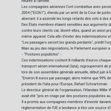
heures à l'arrivée.
Les compagnies aériennes l'ont combattue avec persévé
2004 ("EU261"), étendu par un arrêt de la Cour de justic
aberrant: il a assimilé les longs retards des vols à des 
Des États membres étaient sensibles aux arguments du
contre leurs clients car, disent-elles, quand un avion pr
même appareil. Cela afin d'éviter des indemnisations e
"Les passagers seront les grands perdants", prédit l'or
Mais au jeu des négociations, le Parlement européen a
- "Postures populistes" -
Ces indemnisations coûtent 8 milliards d'euros chaqu
transport aérien international (Iata), regroupement de 
lors de son assemblée générale annuelle, début juin à R
"Environ 8 euros par passager, alors même que 99% des 
président de l'Iata pour l'Europe, Rafael Schvartzman.
Le directeur général de l'organisation, l'Irlandais Willie 
avait été "pris en otage par des postures populistes a
Il a promis aux compagnies membres d'investir davantage
règlementation de l'UE a tendance à être une source d'