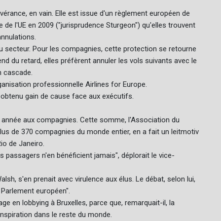
rance, en vain. Elle est issue d'un règlement européen de
e de l'UE en 2009 ("jurisprudence Sturgeon") qu'elles trouvent
annulations.
 secteur. Pour les compagnies, cette protection se retourne
end du retard, elles préfèrent annuler les vols suivants avec le
n cascade.
ganisation professionnelle Airlines for Europe.
 obtenu gain de cause face aux exécutifs.
e année aux compagnies. Cette somme, l'Association du
plus de 370 compagnies du monde entier, en a fait un leitmotiv
io de Janeiro.
passagers n'en bénéficient jamais", déplorait le vice-
Walsh, s'en prenait avec virulence aux élus. Le débat, selon lui,
u Parlement européen".
 en lobbying à Bruxelles, parce que, remarquait-il, la
inspiration dans le reste du monde.