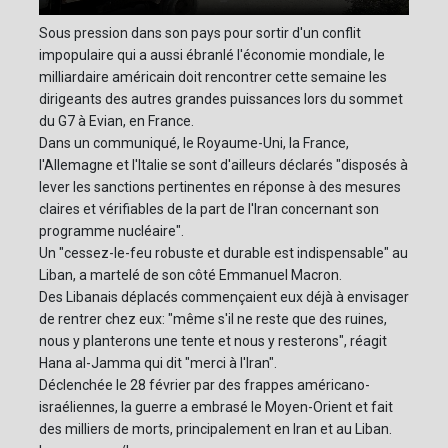
Sous pression dans son pays pour sortir d'un conflit
impopulaire qui a aussi ébranlé l'économie mondiale, le
milliardaire américain doit rencontrer cette semaine les
dirigeants des autres grandes puissances lors du sommet
du G7 à Evian, en France.
Dans un communiqué, le Royaume-Uni, la France,
l'Allemagne et l'Italie se sont d'ailleurs déclarés "disposés à
lever les sanctions pertinentes en réponse à des mesures
claires et vérifiables de la part de l'Iran concernant son
programme nucléaire".
Un "cessez-le-feu robuste et durable est indispensable" au
Liban, a martelé de son côté Emmanuel Macron.
Des Libanais déplacés commençaient eux déjà à envisager
de rentrer chez eux: "même s'il ne reste que des ruines,
nous y planterons une tente et nous y resterons", réagit
Hana al-Jamma qui dit "merci à l'Iran".
Déclenchée le 28 février par des frappes américano-
israéliennes, la guerre a embrasé le Moyen-Orient et fait
des milliers de morts, principalement en Iran et au Liban.