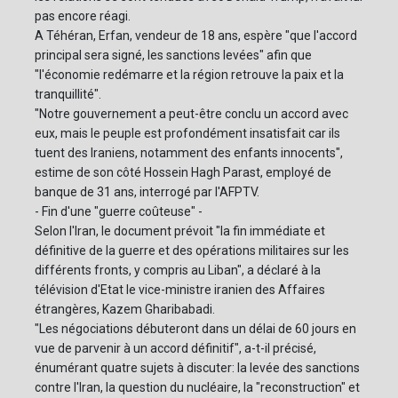
pas encore réagi.
A Téhéran, Erfan, vendeur de 18 ans, espère "que l'accord
principal sera signé, les sanctions levées" afin que
"l'économie redémarre et la région retrouve la paix et la
tranquillité".
"Notre gouvernement a peut-être conclu un accord avec
eux, mais le peuple est profondément insatisfait car ils
tuent des Iraniens, notamment des enfants innocents",
estime de son côté Hossein Hagh Parast, employé de
banque de 31 ans, interrogé par l'AFPTV.
- Fin d'une "guerre coûteuse" -
Selon l'Iran, le document prévoit "la fin immédiate et
définitive de la guerre et des opérations militaires sur les
différents fronts, y compris au Liban", a déclaré à la
télévision d'Etat le vice-ministre iranien des Affaires
étrangères, Kazem Gharibabadi.
"Les négociations débuteront dans un délai de 60 jours en
vue de parvenir à un accord définitif", a-t-il précisé,
énumérant quatre sujets à discuter: la levée des sanctions
contre l'Iran, la question du nucléaire, la "reconstruction" et