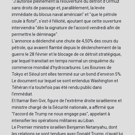
"J'autorise pleinement la réouverture du détroit d'Ormuz
sans droits de passage et, parallèlement, la levée
immédiate du blocus naval américain" et "que le pétrole
coule à flots!", s'est-il félicité, ajoutant que cette ouverture
interviendra "dès la signature de l'accord vendredi afin de
permettre le déminage".
L'annonce a déclenché une chute de 4,50% des cours du
pétrole, qui avaient flambé depuis le déclenchement de la
guerre le 28 février et le blocage de ce détroit stratégique,
par lequel transitait en temps normal un cinquième du
commerce mondial d'hydrocarbures. Les Bourses de
Tokyo et Séoul ont elles terminé sur un bond d'environ 5%.
Le document sur lequel se sont entendus Washington et
Téhéran n'a toutefois pas été rendu public dans
l'immédiat.
Et Itamar Ben Gvir, figure de l'extrême droite israélienne et
ministre chargé de la Sécurité nationale, a affirmé que
"l'accord de Trump ne nous engage pas", appelant à
intensifier les opérations militaires au Liban.
Le Premier ministre israélien Benjamin Netanyahu, dont
les relations se sont tendues avec Donald Trump, n'avait lui