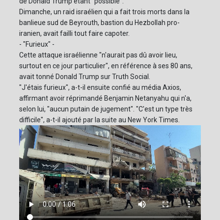
de Donald Trump étant "possible".
Dimanche, un raid israélien qui a fait trois morts dans la
banlieue sud de Beyrouth, bastion du Hezbollah pro-
iranien, avait failli tout faire capoter.
- "Furieux" -
Cette attaque israélienne "n'aurait pas dû avoir lieu,
surtout en ce jour particulier", en référence à ses 80 ans,
avait tonné Donald Trump sur Truth Social.
"J'étais furieux", a-t-il ensuite confié au média Axios,
affirmant avoir réprimandé Benjamin Netanyahu qui n'a,
selon lui, "aucun putain de jugement". "C'est un type très
difficile", a-t-il ajouté par la suite au New York Times.