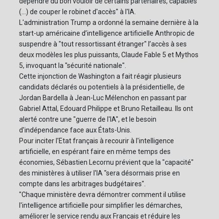
dépendre du bon vouloir de certains partenaires, capables
(...) de couper le robinet d'accès" à l'IA.
L'administration Trump a ordonné la semaine dernière à la
start-up américaine d’intelligence artificielle Anthropic de
suspendre à "tout ressortissant étranger" l’accès à ses
deux modèles les plus puissants, Claude Fable 5 et Mythos
5, invoquant la "sécurité nationale".
Cette injonction de Washington a fait réagir plusieurs
candidats déclarés ou potentiels à la présidentielle, de
Jordan Bardella à Jean-Luc Mélenchon en passant par
Gabriel Attal, Edouard Philippe et Bruno Retailleau. Ils ont
alerté contre une "guerre de l'IA", et le besoin
d'indépendance face aux États-Unis.
Pour inciter l'Etat français à recourir à l'intelligence
artificielle, en espérant faire en même temps des
économies, Sébastien Lecornu prévient que la "capacité"
des ministères à utiliser l'IA "sera désormais prise en
compte dans les arbitrages budgétaires".
"Chaque ministère devra démontrer comment il utilise
l'intelligence artificielle pour simplifier les démarches,
améliorer le service rendu aux Français et réduire les