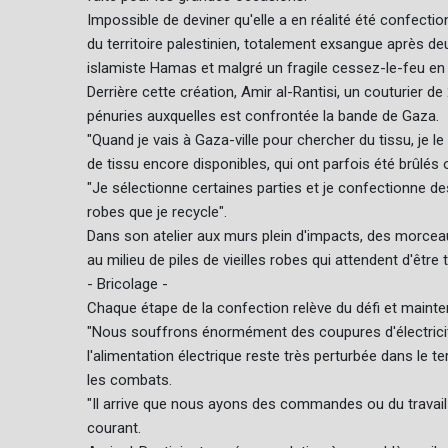
Impossible de deviner qu'elle a en réalité été confecti
du territoire palestinien, totalement exsangue après d
islamiste Hamas et malgré un fragile cessez-le-feu en
Derrière cette création, Amir al-Rantisi, un couturier d
pénuries auxquelles est confrontée la bande de Gaza.
"Quand je vais à Gaza-ville pour chercher du tissu, je l
de tissu encore disponibles, qui ont parfois été brûlés
"Je sélectionne certaines parties et je confectionne de
robes que je recycle".
Dans son atelier aux murs plein d'impacts, des morceau
au milieu de piles de vieilles robes qui attendent d'êtr
- Bricolage -
Chaque étape de la confection relève du défi et mainteni
"Nous souffrons énormément des coupures d'électricité"
l'alimentation électrique reste très perturbée dans le ter
les combats.
"Il arrive que nous ayons des commandes ou du travai
courant.