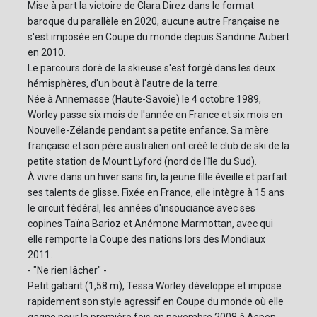
Mise à part la victoire de Clara Direz dans le format
baroque du parallèle en 2020, aucune autre Française ne
s'est imposée en Coupe du monde depuis Sandrine Aubert
en 2010.
Le parcours doré de la skieuse s'est forgé dans les deux
hémisphères, d'un bout à l'autre de la terre.
Née à Annemasse (Haute-Savoie) le 4 octobre 1989,
Worley passe six mois de l'année en France et six mois en
Nouvelle-Zélande pendant sa petite enfance. Sa mère
française et son père australien ont créé le club de ski de la
petite station de Mount Lyford (nord de l'île du Sud).
À vivre dans un hiver sans fin, la jeune fille éveille et parfait
ses talents de glisse. Fixée en France, elle intègre à 15 ans
le circuit fédéral, les années d'insouciance avec ses
copines Taïna Barioz et Anémone Marmottan, avec qui
elle remporte la Coupe des nations lors des Mondiaux
2011.
- "Ne rien lâcher" -
Petit gabarit (1,58 m), Tessa Worley développe et impose
rapidement son style agressif en Coupe du monde où elle
gagne pour la première fois en novembre 2008 à Aspen