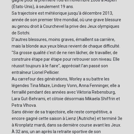
(États-Unis), à seulement 19 ans.
Sa trajectoire est météorique jusqu'à décembre 2013,
année de son premier titre mondial, où une grave blessure
au genou droit à Courchevel la prive des Jeux olympiques
de Sotchi.
D'autres blessures, moins graves, émaillent sa carrière,
mais la blonde aux yeux bleus revient de chaque difficulté.
"Sa grosse qualité c'est de ne rien lâcher, de travailler, de
construire étape par étape pour retrouver son niveau. Elle
réussit toujours à le faire", appréciait l'an passé son
entraîneur Lionel Pellicier.
Au carrefour des générations, Worley a su battre les
légendes Tina Maze, Lindsey Vonn, Anna Fenninger, elle a
ferraillé pendant des années avec Viktoria Rebensburg,
Lara Gut-Behrami, et côtoie désormais Mikaela Shiffrin et
Petra Vlhova.
Sans dévier de sa trajectoire, elle reste compétitive, a
encore gagné cette saison à Lienz (Autriche) et terminé 3e
à Kronplatz mardi, dans sa dernière course avant les Jeux.
À 32 ans, un an après la retraite sportive de son