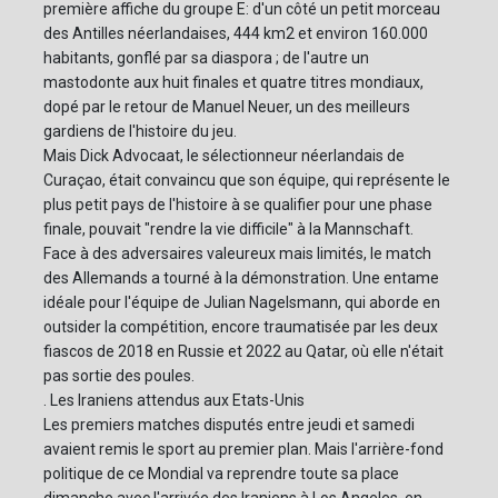
première affiche du groupe E: d'un côté un petit morceau
des Antilles néerlandaises, 444 km2 et environ 160.000
habitants, gonflé par sa diaspora ; de l'autre un
mastodonte aux huit finales et quatre titres mondiaux,
dopé par le retour de Manuel Neuer, un des meilleurs
gardiens de l'histoire du jeu.
Mais Dick Advocaat, le sélectionneur néerlandais de
Curaçao, était convaincu que son équipe, qui représente le
plus petit pays de l'histoire à se qualifier pour une phase
finale, pouvait "rendre la vie difficile" à la Mannschaft.
Face à des adversaires valeureux mais limités, le match
des Allemands a tourné à la démonstration. Une entame
idéale pour l'équipe de Julian Nagelsmann, qui aborde en
outsider la compétition, encore traumatisée par les deux
fiascos de 2018 en Russie et 2022 au Qatar, où elle n'était
pas sortie des poules.
. Les Iraniens attendus aux Etats-Unis
Les premiers matches disputés entre jeudi et samedi
avaient remis le sport au premier plan. Mais l'arrière-fond
politique de ce Mondial va reprendre toute sa place
dimanche avec l'arrivée des Iraniens à Los Angeles, en