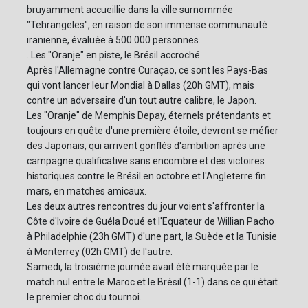
bruyamment accueillie dans la ville surnommée
"Tehrangeles", en raison de son immense communauté
iranienne, évaluée à 500.000 personnes.
. Les "Oranje" en piste, le Brésil accroché
Après l'Allemagne contre Curaçao, ce sont les Pays-Bas
qui vont lancer leur Mondial à Dallas (20h GMT), mais
contre un adversaire d'un tout autre calibre, le Japon.
Les "Oranje" de Memphis Depay, éternels prétendants et
toujours en quête d'une première étoile, devront se méfier
des Japonais, qui arrivent gonflés d'ambition après une
campagne qualificative sans encombre et des victoires
historiques contre le Brésil en octobre et l'Angleterre fin
mars, en matches amicaux.
Les deux autres rencontres du jour voient s'affronter la
Côte d'Ivoire de Guéla Doué et l'Equateur de Willian Pacho
à Philadelphie (23h GMT) d'une part, la Suède et la Tunisie
à Monterrey (02h GMT) de l'autre.
Samedi, la troisième journée avait été marquée par le
match nul entre le Maroc et le Brésil (1-1) dans ce qui était
le premier choc du tournoi.