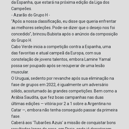
da Espanha, que estará na próxima edição da Liga dos
Campeões.
- Azarão do Grupo H -
"Após a nossa classificação, eu disse que queria enfrentar
as melhores seleções. Pode-se dizer que o desejo nos foi
concedido", brincou Bubista após o anúncio da composição
do Grupo H.
Cabo Verde inicia a competição contra a Espanha, uma
das favoritas e atual campeã da Europa, com sua
constelação de jovens talentos, embora Lamine Yamal
possa ser poupado após se recuperar de uma lesão
muscular.
O Uruguai, sedento por revanche após sua eliminação na
fase de grupos em 2022, é igualmente um adversário
sólido, acostumado às grandes competições. Bem como a
Arábia Saudita, que fez boas campanhas nas duas
últimas edições — vitória por 2 a 1 sobre a Argentina no
Catar —, embora não tenha conseguido passar da primeira
fase.
Caberá aos 'Tubarões Azuis' a missão de conquistar bons
resultados longe de casa, em Praia, onde já derrotaram