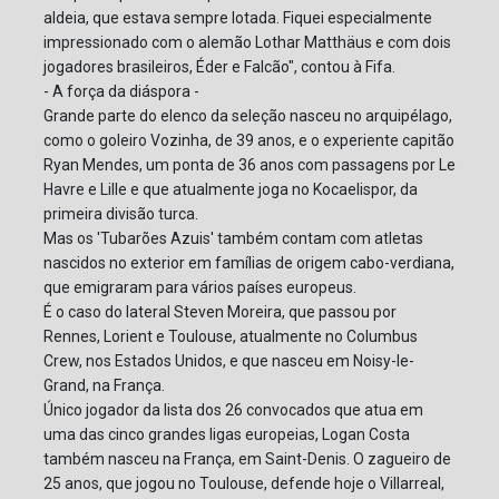
aldeia, que estava sempre lotada. Fiquei especialmente
impressionado com o alemão Lothar Matthäus e com dois
jogadores brasileiros, Éder e Falcão", contou à Fifa.
- A força da diáspora -
Grande parte do elenco da seleção nasceu no arquipélago,
como o goleiro Vozinha, de 39 anos, e o experiente capitão
Ryan Mendes, um ponta de 36 anos com passagens por Le
Havre e Lille e que atualmente joga no Kocaelispor, da
primeira divisão turca.
Mas os 'Tubarões Azuis' também contam com atletas
nascidos no exterior em famílias de origem cabo-verdiana,
que emigraram para vários países europeus.
É o caso do lateral Steven Moreira, que passou por
Rennes, Lorient e Toulouse, atualmente no Columbus
Crew, nos Estados Unidos, e que nasceu em Noisy-le-
Grand, na França.
Único jogador da lista dos 26 convocados que atua em
uma das cinco grandes ligas europeias, Logan Costa
também nasceu na França, em Saint-Denis. O zagueiro de
25 anos, que jogou no Toulouse, defende hoje o Villarreal,