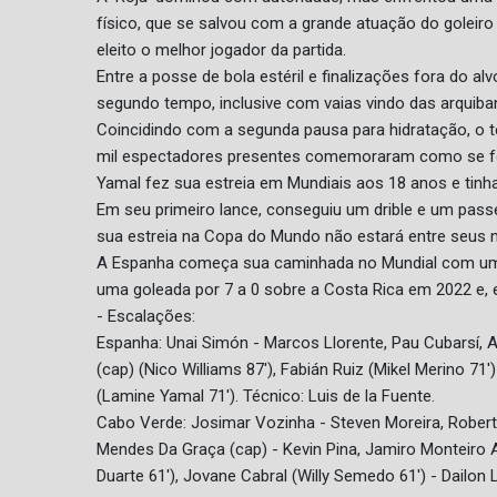
físico, que se salvou com a grande atuação do goleiro
eleito o melhor jogador da partida.
Entre a posse de bola estéril e finalizações fora do a
segundo tempo, inclusive com vaias vindo das arquiba
Coincidindo com a segunda pausa para hidratação, o 
mil espectadores presentes comemoraram como se fo
Yamal fez sua estreia em Mundiais aos 18 anos e tinh
Em seu primeiro lance, conseguiu um drible e um passe 
sua estreia na Copa do Mundo não estará entre seus
A Espanha começa sua caminhada no Mundial com um 
uma goleada por 7 a 0 sobre a Costa Rica em 2022 e, em
- Escalações:
Espanha: Unai Simón - Marcos Llorente, Pau Cubarsí, A
(cap) (Nico Williams 87'), Fabián Ruiz (Mikel Merino 71')
(Lamine Yamal 71'). Técnico: Luis de la Fuente.
Cabo Verde: Josimar Vozinha - Steven Moreira, Roberto
Mendes Da Graça (cap) - Kevin Pina, Jamiro Monteiro 
Duarte 61'), Jovane Cabral (Willy Semedo 61') - Dailon