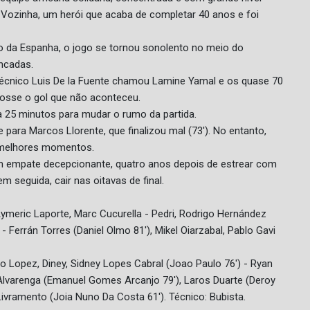
 Vozinha, um herói que acaba de completar 40 anos e foi
lvo da Espanha, o jogo se tornou sonolento no meio do
ncadas.
técnico Luis De la Fuente chamou Lamine Yamal e os quase 70
sse o gol que não aconteceu.
a 25 minutos para mudar o rumo da partida.
para Marcos Llorente, que finalizou mal (73'). No entanto,
 melhores momentos.
empate decepcionante, quatro anos depois de estrear com
 seguida, cair nas oitavas de final.
ymeric Laporte, Marc Cucurella - Pedri, Rodrigo Hernández
 - Ferrán Torres (Daniel Olmo 81'), Mikel Oiarzabal, Pablo Gavi
 Lopez, Diney, Sidney Lopes Cabral (Joao Paulo 76') - Ryan
Alvarenga (Emanuel Gomes Arcanjo 79'), Laros Duarte (Deroy
 Livramento (Joia Nuno Da Costa 61'). Técnico: Bubista.