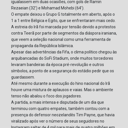
igualassem em duas ocasiões, com gols de Ramin
Rezaeian (32’) e Mohamad Mohebi (64’).
O empate deixou o Grupo G totalmente em aberto, após o
1 a 1 entre Bélgica e Egito, que se enfrentaram mais cedo.
A estreia do Irã foi marcada por tensão devido a protestos
contra Teerã por parte de segmentos da diáspora iraniana,
que veem a seleção nacional como uma ferramenta de
propaganda da República Islâmica.
Apesar das advertências da Fifa, o clima político chegou às
arquibancadas do SoFi Stadium, onde muitos torcedores
levaram bandeiras da época pré-revolução e outros
símbolos, a ponto de a segurança do estádio pedir que os
guardassem.
Até mesmo durante a execução do hino nacional do Irã
houve uma mistura de aplausos e vaias. Mas o ambiente
tenso não abalou o foco dos jogadores.
A partida, a mais intensa e disputada de um dia que
terminou com quatro empates, também contou com a
presença do defensor neozelandês Tim Payne, que havia
viralizado após ver o número de seus seguidores no
Instagram saltar de 4 mil para mais de quatro milhões em