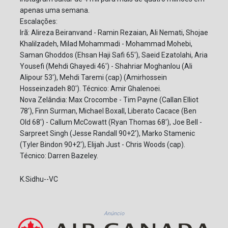
apenas uma semana.
Escalações:
Irã: Alireza Beiranvand - Ramin Rezaian, Ali Nemati, Shojae
Khalilzadeh, Milad Mohammadi - Mohammad Mohebi,
Saman Ghoddos (Ehsan Haji Safi 65'), Saeid Ezatolahi, Aria
Yousefi (Mehdi Ghayedi 46') - Shahriar Moghanlou (Ali
Alipour 53'), Mehdi Taremi (cap) (Amirhossein
Hosseinzadeh 80'). Técnico: Amir Ghalenoei.
Nova Zelândia: Max Crocombe - Tim Payne (Callan Elliot
78'), Finn Surman, Michael Boxall, Liberato Cacace (Ben
Old 68') - Callum McCowatt (Ryan Thomas 68'), Joe Bell -
Sarpreet Singh (Jesse Randall 90+2'), Marko Stamenic
(Tyler Bindon 90+2'), Elijah Just - Chris Woods (cap).
Técnico: Darren Bazeley.
K.Sidhu--VC
Anúncio