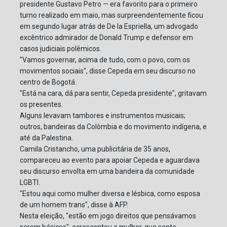
presidente Gustavo Petro — era favorito para o primeiro
turno realizado em maio, mas surpreendentemente ficou
em segundo lugar atrás de De la Espriella, um advogado
excêntrico admirador de Donald Trump e defensor em
casos judiciais polêmicos.
"Vamos governar, acima de tudo, com o povo, com os
movimentos sociais", disse Cepeda em seu discurso no
centro de Bogotá.
"Está na cara, dá para sentir, Cepeda presidente", gritavam
os presentes.
Alguns levavam tambores e instrumentos musicais;
outros, bandeiras da Colômbia e do movimento indígena, e
até da Palestina.
Camila Cristancho, uma publicitária de 35 anos,
compareceu ao evento para apoiar Cepeda e aguardava
seu discurso envolta em uma bandeira da comunidade
LGBTI.
"Estou aqui como mulher diversa e lésbica, como esposa
de um homem trans", disse à AFP.
Nesta eleição, "estão em jogo direitos que pensávamos
serem básicos", acrescentou a mulher, que sente